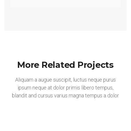
More Related Projects
Corporate
Illustration
Aliquam a augue suscipit, luctus neque purus
Web Design
ipsum neque at dolor primis libero tempus,
Illustration
blandit and cursus varius magna tempus a dolor
Branding
Branding
Web Design
Corporate
Illustration
Branding
Web Design